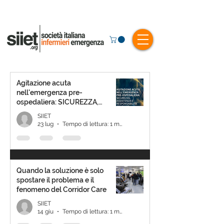
Agitazione acuta
nell'emergenza pre-
ospedaliera: SICUREZZA,
ASSISTENZA E
SIIET
RESPONSABILITÀ CONDIVISE
23 lug
Tempo di lettura: 1 min
Quando la soluzione è solo
spostare il problema e il
fenomeno del Corridor Care
SIIET
14 giu
Tempo di lettura: 1 min