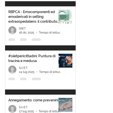
RBPCA - Emocomponenti ed
emoderivati in setting
extraospedaliero: il contributo
della SIIET alla consultazione
SIIET
pubblica
18 dic 2025
Tempo di lettura: 1 min
#siietpericittadini: Puntura di
tracina e medusa
S.I.I.E.T.
24 lug 2025
Tempo di lettura: 1 min
Annegamento: come prevenirlo
S.I.I.E.T.
17 lug 2025
Tempo di lettura: 1 min