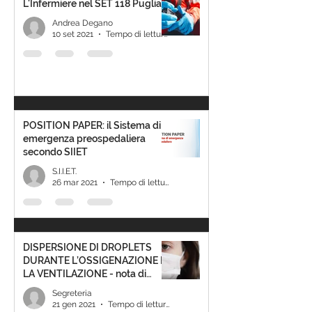
L'Infermiere nel SET 118 Puglia
Andrea Degano
10 set 2021
Tempo di lettura: 1 min
POSITION PAPER: il Sistema di
emergenza preospedaliera
secondo SIIET
S.I.I.E.T.
26 mar 2021
Tempo di lettura: 3 min
DISPERSIONE DI DROPLETS
DURANTE L’OSSIGENAZIONE E
LA VENTILAZIONE - nota di
aggiornamento
Segreteria
21 gen 2021
Tempo di lettura: 1 min