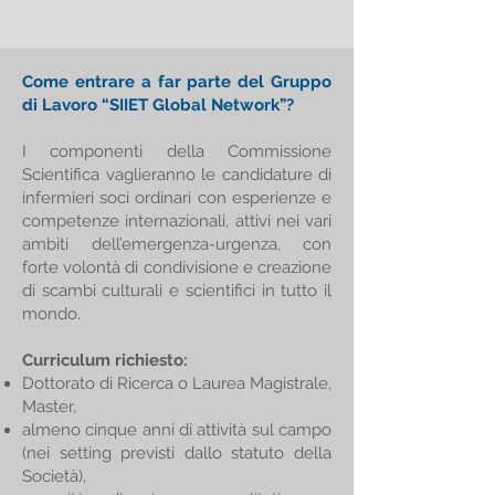
Come entrare a far parte del Gruppo
di Lavoro “SIIET Global Network”?
I componenti della Commissione
Scientifica vaglieranno le candidature di
infermieri soci ordinari con esperienze e
competenze internazionali, attivi nei vari
ambiti dell’emergenza-urgenza, con
forte volontà di condivisione e creazione
di scambi culturali e scientifici in tutto il
mondo.
Curriculum richiesto:
Dottorato di Ricerca o Laurea Magistrale,
Master,
almeno cinque anni di attività sul campo
(nei setting previsti dallo statuto della
Società),