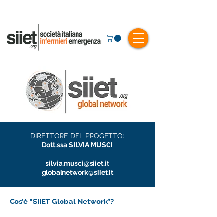
DIRETTORE DEL PROGETTO:
Dott.ssa SILVIA MUSCI
silvia.musci@siiet.it
globalnetwork@siiet.it
Cos’è “SIIET Global Network”?