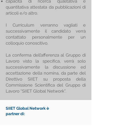
capacità di ricerca qualitativa e
quantitativa attestata da pubblicazioni di
articoli e/o altro.
I Curriculum verranno vagliati e
successivamente il candidato verrà
contattato personalmente per un
colloquio conoscitivo.
La conferma dell’afferenza al Gruppo di
Lavoro visto la specifica, verrà solo
successivamente la discussione ed
accettazione della nomina, da parte del
Direttivo SIIET su proposta della
Commissione Scientifica del Gruppo di
Lavoro “SIIET Global Network”.
SIIET Global Network è
partner di: