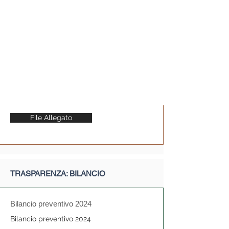
File Allegato
Patrocinio AUSL PC
Concessione patrocinio ausl pc
27 agosto 2023
Patrocinio
File Allegato
TRASPARENZA: BILANCIO
Bilancio preventivo 2024
Bilancio preventivo 2024