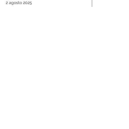
2 agosto 2025
Bilancio
File Allegato
Bilancio consuntivo 2024
Bilancio consuntivo 2024
2 agosto 2025
Bilancio
File Allegato
Bilancio consuntivo 2023
Bilancio consuntivo 2023