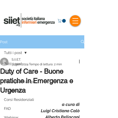
Post
Tutti i post
S.I.I.E.T.
Tutti i post
31 gen 2024
Tempo di lettura: 2 min
Duty of Care - Buone
News
pratiche in Emergenza e
Rassegna Stampa
Urgenza
Documenti
Corsi Residenziali
a cura di
FAD
Luigi Cristiano Calò
Alberto Pellacani
Webinar