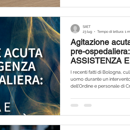
Infermieristiche. Si tratta di
riconoscimento del percorso
professionale che la nostra
SIIET
23 lug
Tempo di lettura: 1 
Agitazione acut
pre-ospedalier
ASSISTENZA E
RESPONSABILI
I recenti fatti di Bologna, c
uomo durante un intervento
dell’Ordine e personale di 
inevitabilmente a rifletter
Società Scientifica, ritenia
contributo basato sulle evid
letteratura scientifica. Prima 
e organizzativi, riteniamo n
messaggi preliminari. Leggi 