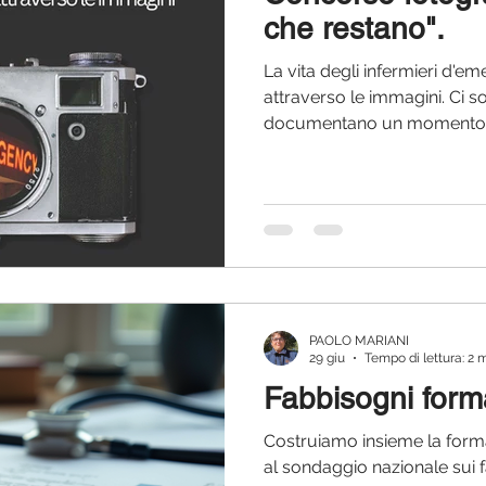
che restano".
La vita degli infermieri d'e
attraverso le immagini. Ci 
documentano un momento. 
raccontare una professione. 
SIIET Area 3 apre una call d
fotografie, video ed elaborat
raccontare la realtà autentica
emergenza-urgenza: dentro l’
ma anche nella dimensione 
chi vive ogni gio
PAOLO MARIANI
29 giu
Tempo di lettura: 2 
Fabbisogni form
Costruiamo insieme la forma
al sondaggio nazionale sui f