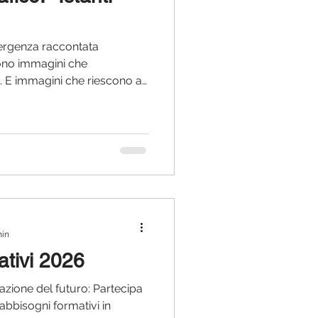
mergenza raccontata
sono immagini che
E immagini che riescono a
Con "Istanti che restano",
edicata alla raccolta di
i grafici capaci di
 dell’infermieristica in
ospedale, sul territorio,
più personale ed emotiva di
min
ativi 2026
zione del futuro: Partecipa
abbisogni formativi in