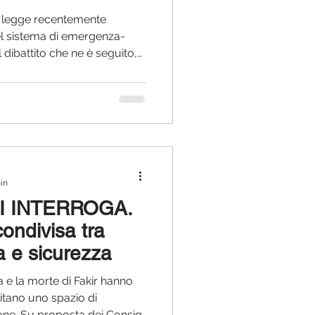
di legge recentemente
el sistema di emergenza-
dibattito che ne è seguito,
rtare il confronto sul merito
ituzionali competenti. SIIET,
qualificati e rappresentativi
nni un interlocutore stabile
anizzativi, professionali e
rg
min
I INTERROGA.
condivisa tra
 e sicurezza
e la morte di Fakir hanno
itano uno spazio di
ione. Su proposta dei Consigli