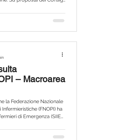
tro online aperto a tutti, per
 accaduto e, più in generale,
ioni complesse che
llaborative, sistema di
a. Non un luogo per cercare
ma un'occasione per confro
min
sulta
OPI – Macroarea
che la Federazione Nazionale
i Infermieristiche (FNOPI) ha
Infermieri di Emergenza (SIIET)
ioni scientifiche e Società
e della Consulta permanente
cietà Scientifiche