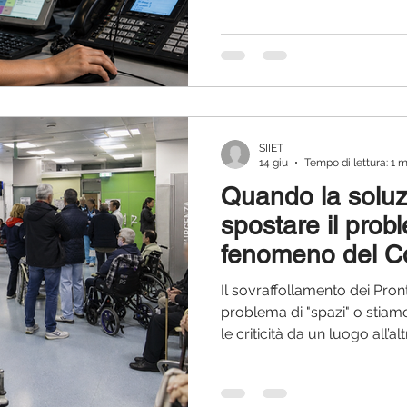
numero di emergenza. È que
della review pubblicata su
Medicine da Fabian Unterhol
evidenzia il ruolo strategic
nella gestione del paziente 
SIIET
14 giu
Tempo di lettura: 1 
Quando la soluz
spostare il probl
fenomeno del Co
Il sovraffollamento dei Pr
problema di "spazi" o sti
le criticità da un luogo all’
approfondimento, si propone
fenomeno del "corridor care"
organizzative adottate per a