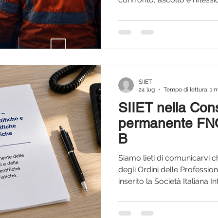
di Area SIIET, nasce un incon
riflettere insieme su quanto
sulla gestione delle situaz
coinvolgono persone non co
emergenza, cura e sicurezz
colpe o formulare giudizi, 
SIIET
24 lug
Tempo di lettura: 1 
SIIET nella Con
permanente FN
B
Siamo lieti di comunicarvi 
degli Ordini delle Profession
inserito la Società Italiana 
nella Macroarea B – Associaz
scientifiche infermieristich
delle Associazioni e delle So