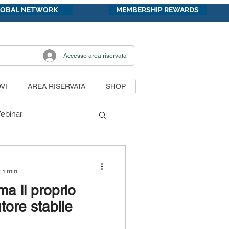
LOBAL NETWORK
MEMBERSHIP REWARDS
Accesso area riservata
VI
AREA RISERVATA
SHOP
ebinar
di lavoro
: 1 min
a il proprio
unicazioni
utore stabile