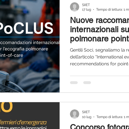
SIIET
17 lug
Tempo di lettura: 1 m
Nuove raccoman
internazionali su
polmonare point
(PoCLUS): un a
Gentili Soci, segnaliamo la
interesse per l
dell’articolo “International
recommendations for point-
urgenza
2025 focused update of th
apparso sulla rivista Intensi
documento rappresenta l’ag
raccomandazioni internazional
dell’ecografia polmonare po
luce delle numerose evidenz
negli ultimi anni. Att
SIIET
10 lug
Tempo di lettura: 1 
Concorso fotogra