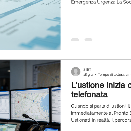
Emergenza Urgenza La Societ
Emergenza (SIIET) annuncia 
campagna di ascolto rivolta a
dell'emergenza-urgenza. Il n
una mappa precisa dei reali 
giorno, opera in strada, in 
più complessi. La formazione
SIIET
18 giu
Tempo di lettura: 2 
L'ustione inizia
telefonata
Quando si parla di ustioni, i
immediatamente al Pronto S
Ustionati. In realtà, il perco
prima: nel momento in cui vi