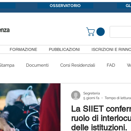
OSSERVATORIO
G
FORMAZIONE
PUBBLICAZIONI
ISCRIZIONI E RINNO
Stampa
Documenti
Corsi Residenziali
FAD
W
Congressi
#siietpericittadini
Convenzioni
Gruppi 
Segreteria
5 giorni fa
Tempo di lettura
La SIIET conferm
Pubblicazioni
SiietFormazione
Segnalazioni
Com
ruolo di interloc
delle istituzioni.