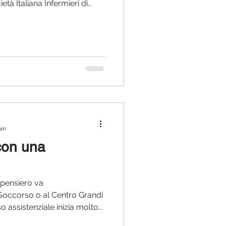
à Italiana Infermieri di
l'avvio di un'importante
 tutti i professionisti
ostro obiettivo è tracciare
bisogni formativi di chi, ogni
Pronto Soccorso e nei setting
 continua è il p
min
 con una
l pensiero va
occorso o al Centro Grandi
rso assistenziale inizia molto
ene effettuata la chiamata al