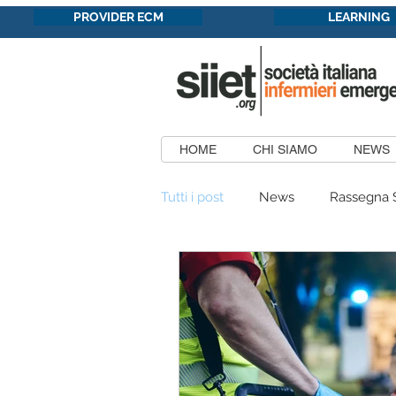
PROVIDER ECM
LEARNING
HOME
CHI SIAMO
NEWS
Tutti i post
News
Rassegna 
Formazione in convenzione
Patrocini Concessi
Aree