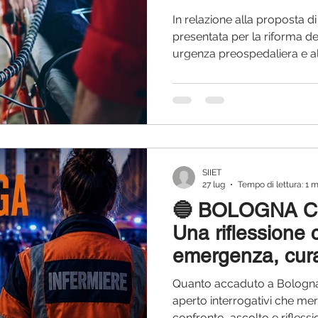
News di area
In relazione alla proposta 
presentata per la riforma d
urgenza preospedaliera e al 
SIIET ritiene necessario ripo
dei contenuti e nelle sedi ist
insieme ad altri stakeholder 
del settore, costituisce da a
delle istituzioni sui temi org
legislativi dell’emergenza-u
SIIET
27 lug
Tempo di lettura: 1 
🔵 BOLOGNA C
Una riflessione 
emergenza, cura
Quanto accaduto a Bologna 
aperto interrogativi che mer
confronto, ascolto e rifless