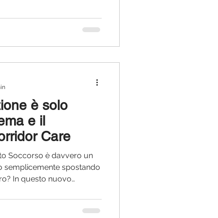
sto il messaggio centrale
l Journal of Emergency
zer e Michele La Notte, che
o della Centrale Operativa
ustionato. Secondo gli Aut
min
ione è solo
ema e il
rridor Care
onto Soccorso è davvero un
amo semplicemente spostando
altro? In questo nuovo
 una riflessione sul
 e sulle strategie
ffrontare la crescente