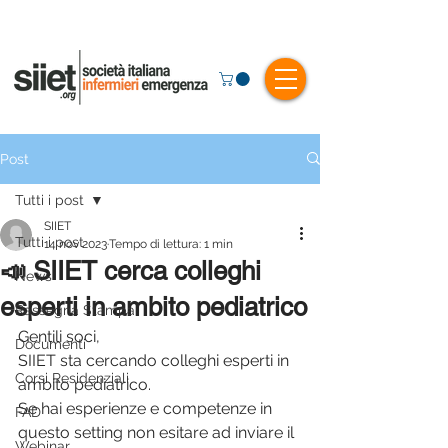
Post
Tutti i post
SIIET
Tutti i post
14 nov 2023
Tempo di lettura: 1 min
📣 SIIET cerca colleghi
News
esperti in ambito pediatrico
Rassegna Stampa
Gentili soci, 
Documenti
SIIET sta cercando colleghi esperti in 
Corsi Residenziali
ambito pediatrico.
Se hai esperienze e competenze in 
FAD
questo setting non esitare ad inviare il 
Webinar