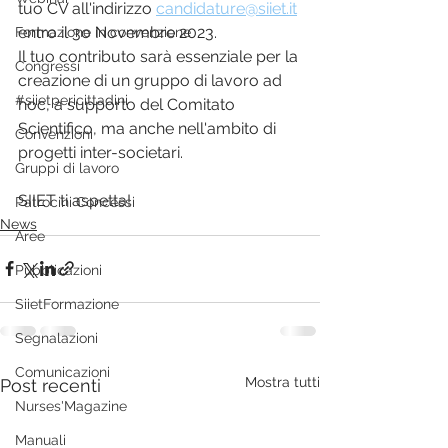
tuo CV all'indirizzo 
candidature@siiet.it
entro il 3o Novembre 2023. 
Formazione in convenzione
Il tuo contributo sarà essenziale per la 
Congressi
creazione di un gruppo di lavoro ad 
#siietpericittadini
hoc, a supporto del Comitato 
Scientifico, ma anche nell'ambito di 
Convenzioni
progetti inter-societari. 
Gruppi di lavoro
SIIET ti aspetta!
Patrocini Concessi
News
Aree
Pubblicazioni
SiietFormazione
Segnalazioni
Comunicazioni
Mostra tutti
Post recenti
Nurses'Magazine
Manuali