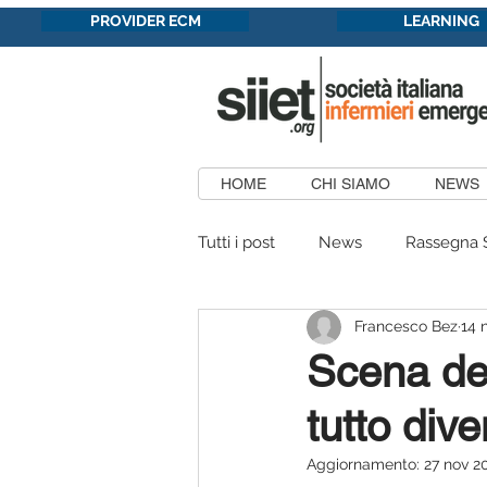
PROVIDER ECM
LEARNING
HOME
CHI SIAMO
NEWS
Tutti i post
News
Rassegna 
Francesco Bez
14 
Formazione in convenzione
Scena de
tutto dive
Patrocini Concessi
Aree
Aggiornamento:
27 nov 2