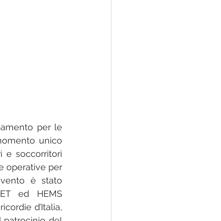
pamento per le 
 momento unico 
 e soccorritori 
 operative per 
vento è stato 
SIIET ed HEMS 
ordie d’Italia, 
patrocinio del 