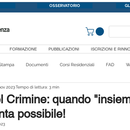
OSSERVATORIO
G
FORMAZIONE
PUBBLICAZIONI
ISCRIZIONI E RINNO
Stampa
Documenti
Corsi Residenziali
FAD
W
nov 2023
Tempo di lettura: 3 min
Congressi
#siietpericittadini
Convenzioni
Gruppi 
l Crimine: quando "insie
nta possibile!
Pubblicazioni
SiietFormazione
Segnalazioni
Com
023