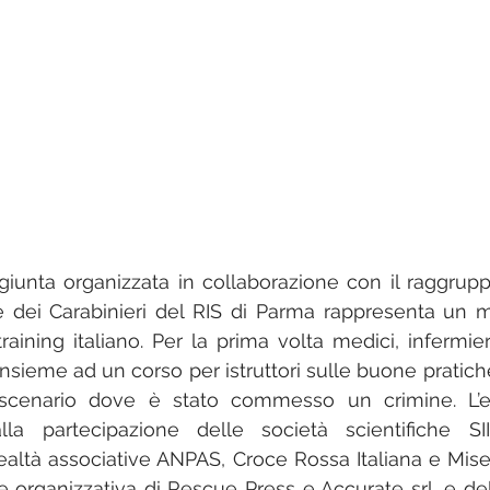
iunta organizzata in collaborazione con il raggrup
che dei Carabinieri del RIS di Parma rappresenta un
aining italiano. Per la prima volta medici, infermieri
nsieme ad un corso per istruttori sulle buone pratiche
scenario dove è stato commesso un crimine. L’e
alla partecipazione delle società scientifiche 
ealtà associative ANPAS, Croce Rossa Italiana e Miseric
e organizzativa di Rescue Press e Accurate srl, e del 