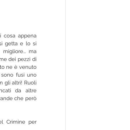
i cosa appena 
getta e lo si 
igliore... ma 
e dei pezzi di 
o ne è venuto 
i sono fusi uno 
gli altri! Ruoli 
cati da altre 
rande che però 
l Crimine per 