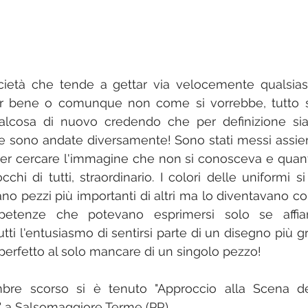
cietà che tende a gettar via velocemente qualsias
r bene o comunque non come si vorrebbe, tutto si 
alcosa di nuovo credendo che per definizione sia m
e sono andate diversamente! Sono stati messi assiem
er cercare l'immagine che non si conosceva e quant
occhi di tutti, straordinario. I colori delle uniformi s
ano pezzi più importanti di altri ma lo diventavano con 
petenze che potevano esprimersi solo se affian
ti l'entusiasmo di sentirsi parte di un disegno più g
erfetto al solo mancare di un singolo pezzo! 
bre scorso si è tenuto "Approccio alla Scena de
i" a Salsomaggiore Terme (PR)..