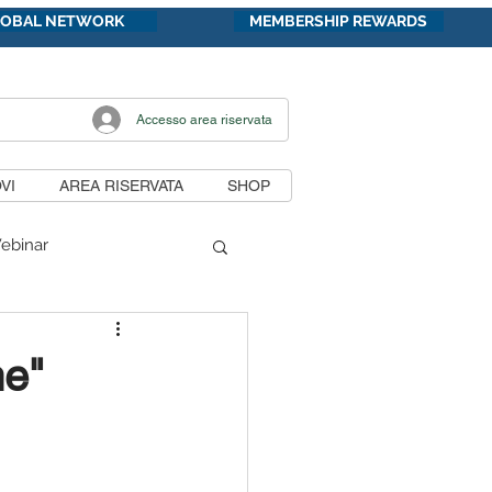
LOBAL NETWORK
MEMBERSHIP REWARDS
Accesso area riservata
VI
AREA RISERVATA
SHOP
ebinar
di lavoro
me"
unicazioni