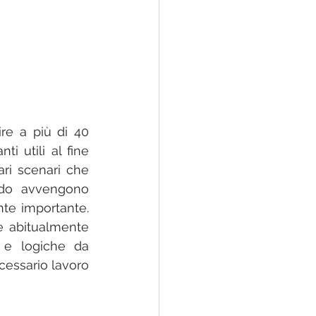
re a più di 40 
 utili al fine 
ri scenari che 
ndo avvengono 
te importante. 
he abitualmente 
 e logiche da 
cessario lavoro 