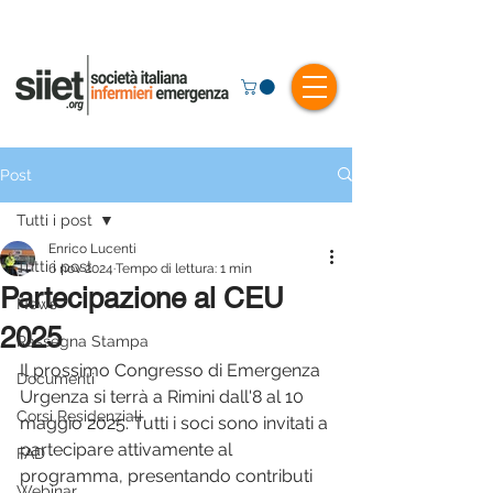
Post
Tutti i post
Enrico Lucenti
Tutti i post
6 nov 2024
Tempo di lettura: 1 min
Partecipazione al CEU
News
2025
Rassegna Stampa
Il prossimo Congresso di Emergenza 
Documenti
Urgenza si terrà a Rimini dall'8 al 10 
Corsi Residenziali
maggio 2025. Tutti i soci sono invitati a 
partecipare attivamente al 
FAD
programma, presentando contributi 
Webinar