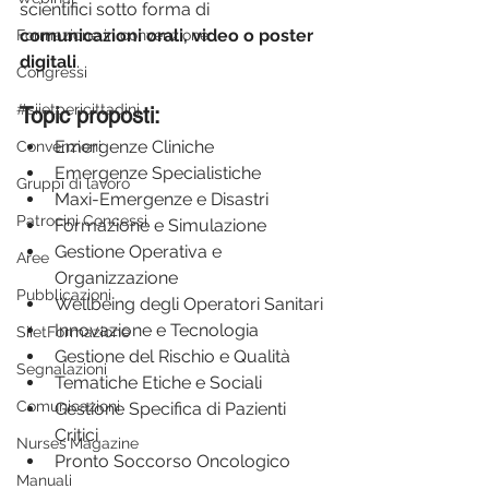
scientifici sotto forma di 
comunicazioni orali, video o poster 
Formazione in convenzione
digitali
.
Congressi
#siietpericittadini
Topic proposti
:
Emergenze Cliniche
Convenzioni
Emergenze Specialistiche
Gruppi di lavoro
Maxi-Emergenze e Disastri
Patrocini Concessi
Formazione e Simulazione
Gestione Operativa e 
Aree
Organizzazione
Pubblicazioni
Wellbeing degli Operatori Sanitari
Innovazione e Tecnologia
SiietFormazione
Gestione del Rischio e Qualità
Segnalazioni
Tematiche Etiche e Sociali
Comunicazioni
Gestione Specifica di Pazienti 
Critici
Nurses'Magazine
Pronto Soccorso Oncologico
Manuali