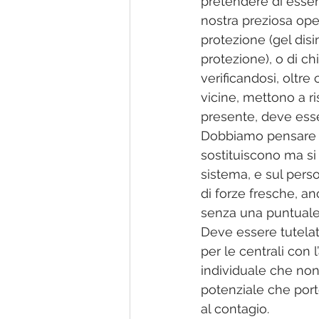
pretendere di essere
nostra preziosa oper
protezione (gel dis
protezione), o di ch
verificandosi, oltre
vicine, mettono a r
presente, deve ess
Dobbiamo pensare al
sostituiscono ma si
sistema, e sul pers
di forze fresche, a
senza una puntuale, 
Deve essere tutelato
per le centrali con 
individuale che non
potenziale che port
al contagio. 