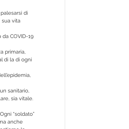
palesarsi di 
sua vita 
gio da COVID-19 
za primaria, 
di la di ogni 
dell’epidemia, 
n sanitario, 
re, sia vitale. 
 Ogni “soldato” 
, ma anche 