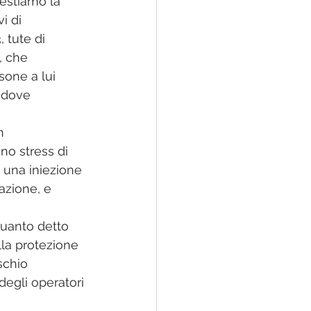
restiamo la 
i di 
 tute di 
, che 
sone a lui 
 dove 
n 
o stress di 
 una iniezione 
azione, e 
quanto detto 
lla protezione 
schio 
egli operatori 