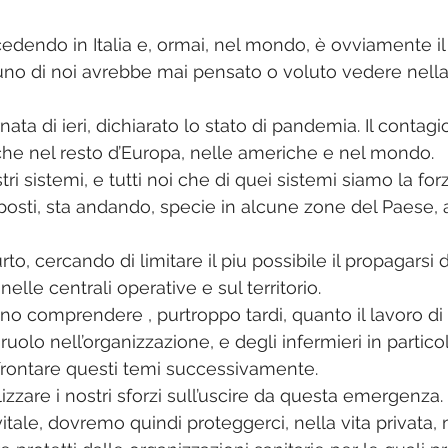
edendo in Italia e, ormai, nel mondo, è ovviamente il 
o di noi avrebbe mai pensato o voluto vedere nella 
nata di ieri, dichiarato lo stato di pandemia. Il conta
he nel resto d’Europa, nelle americhe e nel mondo.
tri sistemi, e tutti noi che di quei sistemi siamo la for
sti, sta andando, specie in alcune zone del Paese, al 
to, cercando di limitare il piu possibile il propagarsi 
nelle centrali operative e sul territorio. 
 comprendere , purtroppo tardi, quanto il lavoro di u
ruolo nell’organizzazione, e degli infermieri in particola
rontare questi temi successivamente. 
zzare i nostri sforzi sull’uscire da questa emergenza.
vitale, dovremo quindi proteggerci, nella vita privata