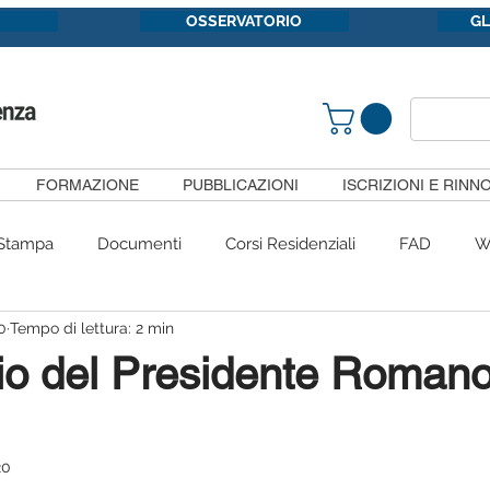
OSSERVATORIO
G
FORMAZIONE
PUBBLICAZIONI
ISCRIZIONI E RINNO
Stampa
Documenti
Corsi Residenziali
FAD
W
0
Tempo di lettura: 2 min
Congressi
#siietpericittadini
Convenzioni
Gruppi 
o del Presidente Romano
Pubblicazioni
SiietFormazione
Segnalazioni
Com
20