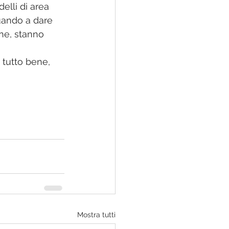
lli di area 
uando a dare 
ne, stanno 
tutto bene, 
Mostra tutti