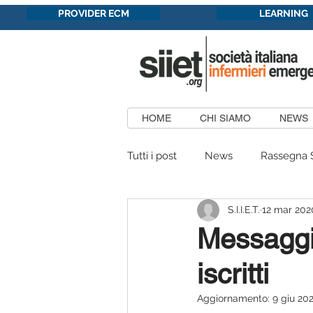
PROVIDER ECM
LEARNING
HOME
CHI SIAMO
NEWS
Tutti i post
News
Rassegna 
S.I.I.E.T.
12 mar 202
Formazione in convenzione
Messaggi
iscritti
Patrocini Concessi
Aree
Aggiornamento:
9 giu 20