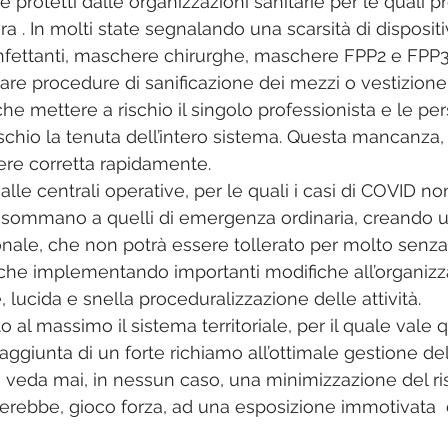
 protetti dalle organizzazioni sanitarie per le quali p
a . In molti state segnalando una scarsità di dispositiv
infettanti, maschere chirurghe, maschere FPP2 e FPP3,
iare procedure di sanificazione dei mezzi o vestizione
 che mettere a rischio il singolo professionista e le per
ischio la tenuta dell’intero sistema. Questa mancanza,
ere corretta rapidamente.
le centrali operative, per le quali i casi di COVID no
 sommano a quelli di emergenza ordinaria, creando un
onale, che non potrà essere tollerato per molto senza
nche implementando importanti modifiche all’organizz
lucida e snella proceduralizzazione delle attività.
 al massimo il sistema territoriale, per il quale vale 
l’aggiunta di un forte richiamo all’ottimale gestione de
 veda mai, in nessun caso, una minimizzazione del ri
erebbe, gioco forza, ad una esposizione immotivata  d