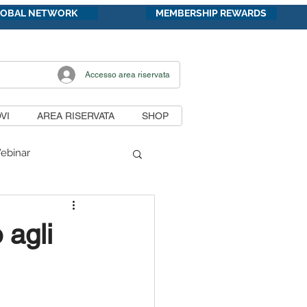
LOBAL NETWORK
MEMBERSHIP REWARDS
Accesso area riservata
VI
AREA RISERVATA
SHOP
ebinar
di lavoro
 agli
unicazioni