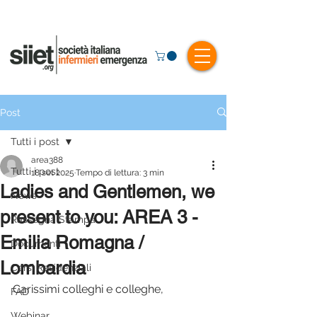
Post
Tutti i post
area388
Tutti i post
18 set 2025
Tempo di lettura: 3 min
Ladies and Gentlemen, we
News
present to you: AREA 3 -
Rassegna Stampa
Emilia Romagna /
Documenti
Lombardia
Corsi Residenziali
Carissimi colleghi e colleghe,
FAD
Webinar