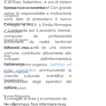
è arrivato Settembre… è ora di iniziare 
questa nuova avventura!! Con grande 
Formazione in convenzione
senso di responsabilità e motivazione 
Congressi
sono lieto di presentarvi il nuovo 
#siietpericittadini
Consiglio di AREA 3 Emilia-Romagna 
/ Lombardia per il prossimo triennio, 
Convenzioni
composto da professionisti 
Gruppi di lavoro
provenienti da realtà territoriali 
differenti ma uniti da una visione 
Patrocini Concessi
comune: contribuire attivamente allo 
Aree
sviluppo dell’infermieristica 
Pubblicazioni
dell’emergenza-urgenza, 
dell’Intra ed 
extra ospedaliero
promuovendo la 
SiietFormazione
crescita culturale, scientifica e 
Segnalazioni
professionale degli operatori del 
settore.
Comunicazioni
Nurses'Magazine
Il consiglio di Area 3 è composto da
Tommaso Toni: infermiere Area 
Manuali