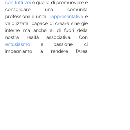
con tutti voi
è quello di promuovere e 
consolidare una comunità 
professionale unita, 
rappresentativa
 e 
valorizzata, capace di creare sinergie 
interne ma anche al di fuori della 
nostra realtà associativa. Con 
entusiasmo
 e passione, ci 
impegniamo a rendere l’Area 
Lombardia/Emilia-Romagna un 
punto di riferimento per la crescita 
professionale e la valorizzazione del 
ruolo dell’infermiere nel sistema di 
emergenza urgenza territoriale ma 
non solo. 
Questo è un invito verso tutti 
i colleghi che vogliono partecipare 
attivamente al cambiamento con
iniziative, portando idee, esperienza e 
competenze. Perché solo insieme 
possiamo crescere. 