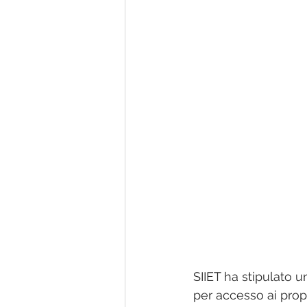
Nurses'Magazine
Manuali
SIIET ha stipulato u
per accesso ai propr