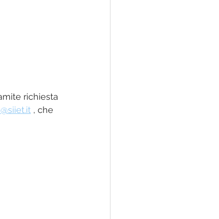
 28 07 2021
amite richiesta 
siiet.it
 , che 