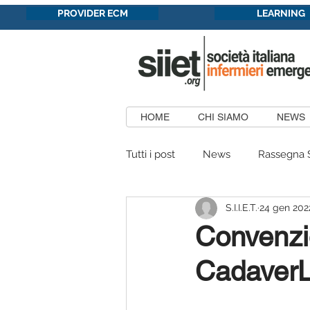
PROVIDER ECM
LEARNING
HOME
CHI SIAMO
NEWS
Tutti i post
News
Rassegna 
S.I.I.E.T.
24 gen 202
Formazione in convenzione
Convenz
Cadaver
Patrocini Concessi
Aree