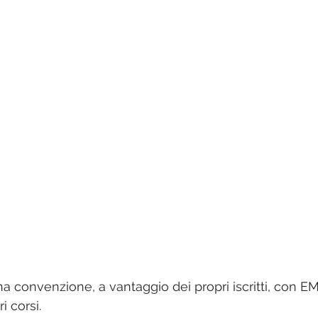
News di area
na convenzione, a vantaggio dei propri iscritti, con E
i corsi.