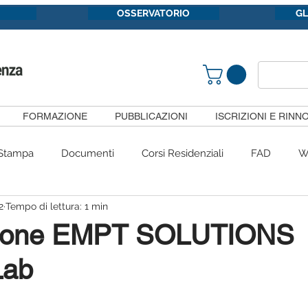
OSSERVATORIO
G
FORMAZIONE
PUBBLICAZIONI
ISCRIZIONI E RINNO
Stampa
Documenti
Corsi Residenziali
FAD
W
2
Tempo di lettura: 1 min
Congressi
#siietpericittadini
Convenzioni
Gruppi 
ione EMPT SOLUTIONS
Lab
Pubblicazioni
SiietFormazione
Segnalazioni
Com