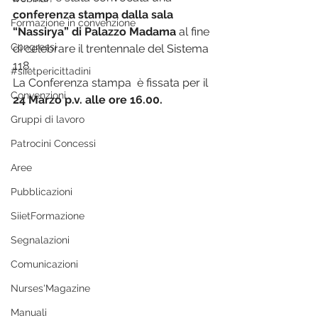
conferenza stampa dalla sala 
Formazione in convenzione
“Nassirya” di Palazzo Madama
 al fine 
Congressi
di celebrare il trentennale del Sistema 
118. 
#siietpericittadini
La Conferenza stampa  è fissata per il 
Convenzioni
24 Marzo p.v. alle ore 16.00.
Gruppi di lavoro
Patrocini Concessi
Aree
Pubblicazioni
SiietFormazione
Segnalazioni
Comunicazioni
Nurses'Magazine
Manuali