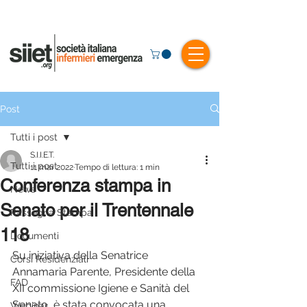
Post
Tutti i post
S.I.I.E.T.
Tutti i post
11 mar 2022
Tempo di lettura: 1 min
Conferenza stampa in
News
Senato per il Trentennale
Rassegna Stampa
118
Documenti
Su iniziativa della Senatrice 
Corsi Residenziali
Annamaria Parente, Presidente della 
FAD
XII commissione Igiene e Sanità del 
Senato, è stata convocata una 
Webinar