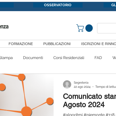
OSSERVATORIO
G
FORMAZIONE
PUBBLICAZIONI
ISCRIZIONI E RINNO
Stampa
Documenti
Corsi Residenziali
FAD
W
Congressi
#siietpericittadini
Convenzioni
Gruppi 
Segreteria
22 ago 2024
Tempo di lettu
Comunicato sta
Pubblicazioni
SiietFormazione
Segnalazioni
Com
Agosto 2024
#algoritmi #piemonte #118