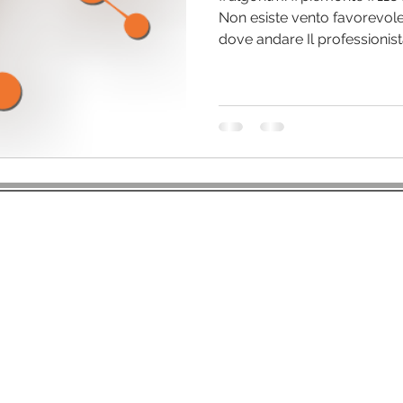
News di area
Non esiste vento favorevole
dove andare Il professionis
SIIET - Società Italiana degli Infermieri di Emergenza Territoriale
Sede Legale: Via Soardi, 5
47921 Rimini
P.IVA: 02446190502 C.F.: 91019640506
ontenuti del Sito web appartengono a SIIET, la riproduzione, anche parziale, 
INFORMATIVA PRIVACY