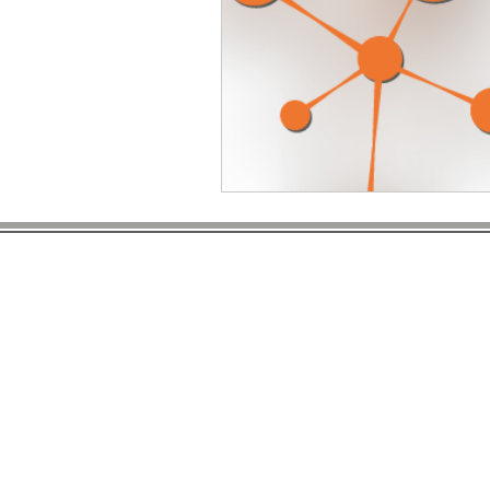
Nurses'Magazine
Manuali
Tutti i c