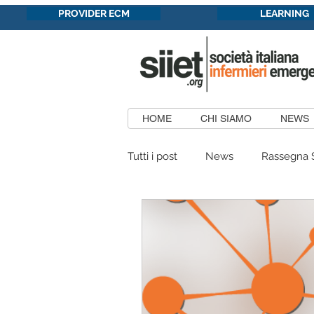
PROVIDER ECM
LEARNING
HOME
CHI SIAMO
NEWS
Tutti i post
News
Rassegna 
Formazione in convenzione
Patrocini Concessi
Aree