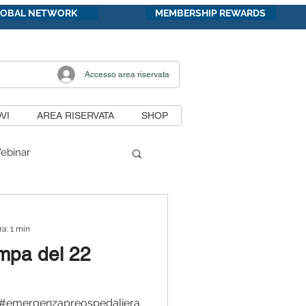
LOBAL NETWORK
MEMBERSHIP REWARDS
Accesso area riservata
VI
AREA RISERVATA
SHOP
ebinar
di lavoro
ra: 1 min
mpa del 22
unicazioni
 #emergenzapreospedaliera