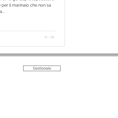
 per il marinaio che non sa
ta...
Gestionale
è vietata
.