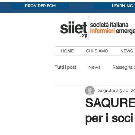
PROVIDER ECM
LEARNING
HOME
CHI SIAMO
NEWS
Tutti i post
News
Rassegna 
Segreteria
5 apr 2
Formazione in convenzione
SAQURE 2
per i soc
Patrocini Concessi
Aree