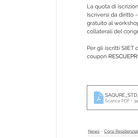
La quota di iscrizio
Iscriversi da diritto
gratuito al worksho
collaterali del cong
Per gli iscritti SI
coupon 
RESCUEPRESS
SAQURE_STD_I
Scarica PDF • 3
News
Corsi Residenzial