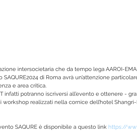
News di area
razione intersocietaria che da tempo lega AAROI-EMAC 
 SAQURE2024 di Roma avrà un’attenzione particolare 
nza e area critica. 
IET infatti potranno iscriversi all’evento e ottenere - g
 workshop realizzati nella cornice dell’hotel Shangri-
vento SAQURE è disponibile a questo link 
https://ww