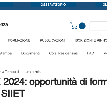
OSSERVATORIO
G
FORMAZIONE
PUBBLICAZIONI
ISCRIZIONI E RINNO
Stampa
Documenti
Corsi Residenziali
FAD
W
024
Tempo di lettura: 1 min
Congressi
#siietpericittadini
Convenzioni
Gruppi 
024: opportunità di for
i SIIET
Pubblicazioni
SiietFormazione
Segnalazioni
Com