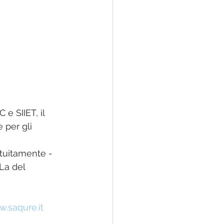
e SIIET, il 
per gli 
ratuitamente - 
La del 
w.saqure.it