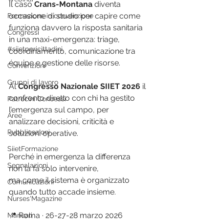
Il caso 
Crans-Montana
 diventa 
occasione di studio per capire come 
Formazione in convenzione
funziona davvero la risposta sanitaria 
Congressi
in una maxi-emergenza: triage, 
#siietpericittadini
coordinamento, comunicazione tra 
équipe e gestione delle risorse.
Convenzioni
Gruppi di lavoro
Al 
Congresso Nazionale SIIET 2026
 il 
confronto diretto con chi ha gestito 
Patrocini Concessi
l’emergenza sul campo, per 
Aree
analizzare decisioni, criticità e 
Pubblicazioni
soluzioni operative.
SiietFormazione
Perché in emergenza la differenza 
Segnalazioni
non la fa solo intervenire,
ma come il sistema è organizzato 
Comunicazioni
quando tutto accade insieme.
Nurses'Magazine
📍 Roma · 26-27-28 marzo 2026
Manuali