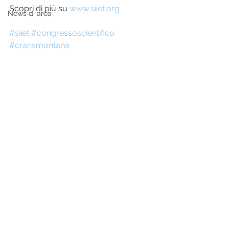
Scopri di più su 
www.siiet.org
News di area
#siiet
#congressoscientifico
#cransmontana