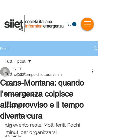
Post
Tutti i post
SIIET
Tutti i post
12 feb
Tempo di lettura: 1 min
Crans-Montana: quando
News
l'emergenza colpisce
Rassegna Stampa
all'improvviso e il tempo
Documenti
diventa cura
Corsi Residenziali
Un evento reale. Molti feriti. Pochi 
FAD
minuti per organizzarsi.
Webinar