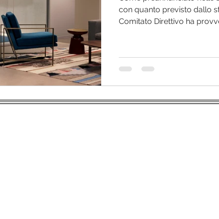
News di area
con quanto previsto dallo st
Comitato Direttivo ha provve
SIIET - Società Italiana degli Infermieri di Emergenza Territoriale
Sede Legale: Via Soardi, 5
47921 Rimini
P.IVA: 02446190502 C.F.: 91019640506
ontenuti del Sito web appartengono a SIIET, la riproduzione, anche parziale, 
INFORMATIVA PRIVACY