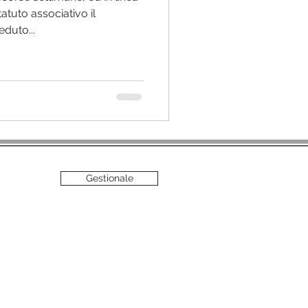
atuto associativo il
duto...
Gestionale
è vietata
.