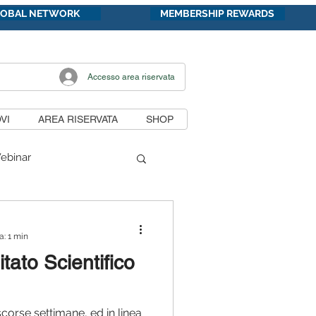
LOBAL NETWORK
MEMBERSHIP REWARDS
Accesso area riservata
VI
AREA RISERVATA
SHOP
ebinar
di lavoro
a: 1 min
itato Scientifico
unicazioni
orse settimane, ed in linea