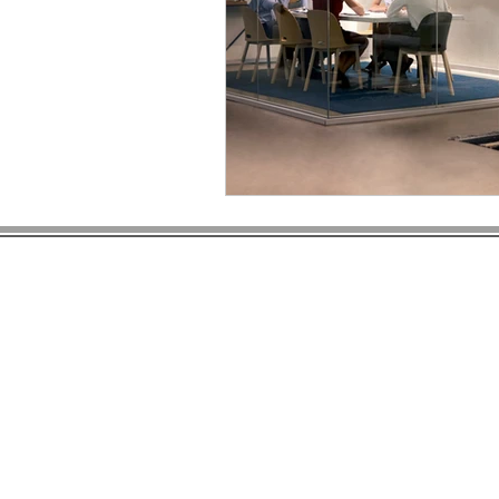
Nurses'Magazine
Manuali
Tutti i c