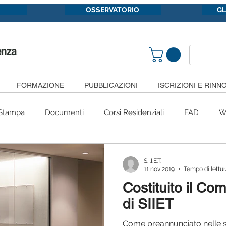
OSSERVATORIO
G
FORMAZIONE
PUBBLICAZIONI
ISCRIZIONI E RINNO
Stampa
Documenti
Corsi Residenziali
FAD
W
Congressi
#siietpericittadini
Convenzioni
Gruppi 
S.I.I.E.T.
11 nov 2019
Tempo di lettur
Costituito il Com
Pubblicazioni
SiietFormazione
Segnalazioni
Com
di SIIET
Come preannunciato nelle sc