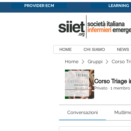
PROVIDER ECM
LEARNING
HOME
CHI SIAMO
NEWS
Home
Gruppi
Corso Tr
Corso Triage 
Privato
·
1 membro
Conversazioni
Multime