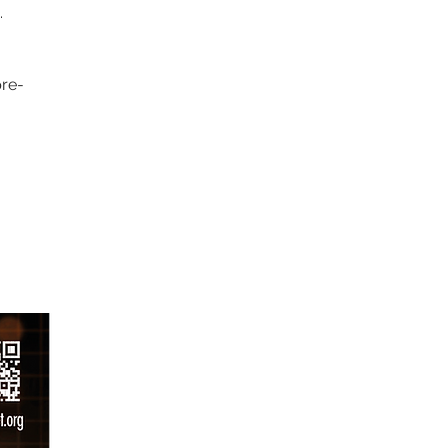
.
pre-