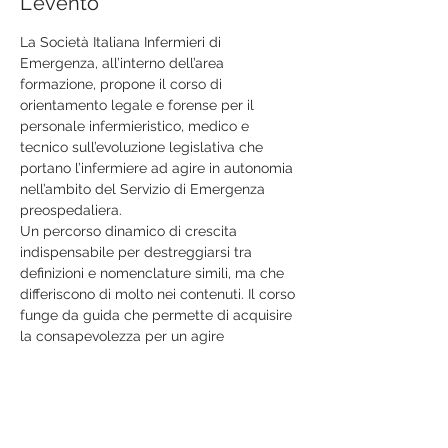
L'evento
La Società Italiana Infermieri di 
Emergenza, all’interno dell’area 
formazione, propone il corso di 
orientamento legale e forense per il 
personale infermieristico, medico e 
tecnico sull’evoluzione legislativa che 
portano l’infermiere ad agire in autonomia 
nell’ambito del Servizio di Emergenza 
preospedaliera.
Un percorso dinamico di crescita 
indispensabile per destreggiarsi tra 
definizioni e nomenclature simili, ma che 
differiscono di molto nei contenuti. Il corso
funge da guida che permette di acquisire 
la consapevolezza per un agire 
responsabile nella pratica quotidiana.
Corso di formazione ECM (5,2) per 
infermieri