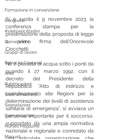
Formazione in convenzione
Si è svolta il 9 novembre 2023 la 
Congressi
conferenza stampa per la 
#siietpericittadini
presentazione della proposta di legge 
a prima firma dell'Onorevole 
Convenzioni
Ciocchetti. 
Gruppi di lavoro
Patrocini Concessi
Ne è passata di acqua sotto i ponti da 
quando il 27 marzo 1992, con il 
Aree
decreto del Presidente della 
Pubblicazioni
Repubblica “Atto di indirizzo e 
coordinamento alle Regioni per la 
SiietFormazione
determinazione dei livelli di assistenza 
Segnalazioni
sanitaria di emergenza”, si avviava un 
percorso importante per il soccorso, 
Comunicazioni
supportato da una ampia normativa 
Nurses'Magazine
nazionale e regionale e connotato da 
Manuali
una articolata organizzazione, che 