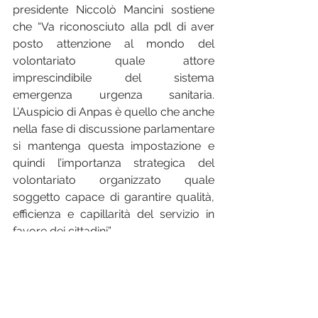
presidente Niccolò Mancini sostiene 
che “Va riconosciuto alla pdl di aver 
posto attenzione al mondo del 
volontariato quale attore 
imprescindibile del sistema 
emergenza urgenza sanitaria. 
L’Auspicio di Anpas è quello che anche 
nella fase di discussione parlamentare 
si mantenga questa impostazione e 
quindi l’importanza strategica del 
volontariato organizzato quale 
soggetto capace di garantire qualità, 
efficienza e capillarità del servizio in 
favore dei cittadini”
Azienda Zero Piemonte, tramite il 
Direttore Sanitario Dr. Gianluca Ghiselli, 
sottolinea l’importanza del 
potenziamento espresso anche in 